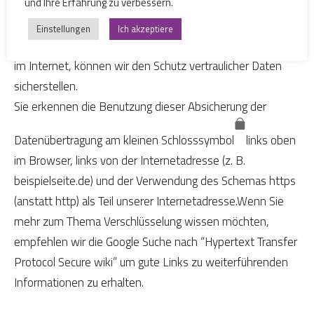
und Ihre Erfahrung zu verbessern.
Technikgestaltung (
Artikel 25 Absatz 1 DSGVO
). Durch den
Einsatz von TLS (Transport Layer Security), einem
Einstellungen
Ich akzeptiere
Verschlüsselungsprotokoll zur sicheren Datenübertragung
im Internet, können wir den Schutz vertraulicher Daten
sicherstellen.
Sie erkennen die Benutzung dieser Absicherung der
Datenübertragung am kleinen Schlosssymbol
links oben
im Browser, links von der Internetadresse (z. B.
beispielseite.de) und der Verwendung des Schemas https
(anstatt http) als Teil unserer Internetadresse.Wenn Sie
mehr zum Thema Verschlüsselung wissen möchten,
empfehlen wir die Google Suche nach “Hypertext Transfer
Protocol Secure wiki” um gute Links zu weiterführenden
Informationen zu erhalten.