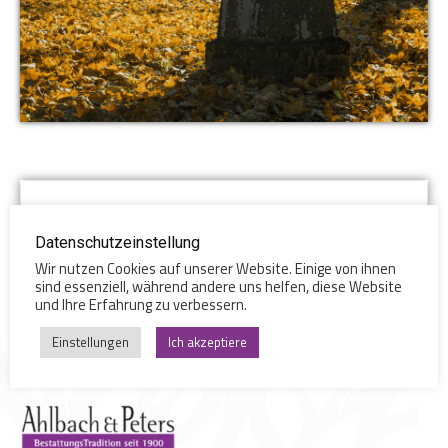
Nehmen Sie Kontakt mit uns auf, gerne
gehen wir auf Ihre speziellen Fragen
Datenschutzeinstellung
ein.
Wir nutzen Cookies auf unserer Website. Einige von ihnen
sind essenziell, während andere uns helfen, diese Website
und Ihre Erfahrung zu verbessern.
Einstellungen
Ich akzeptiere